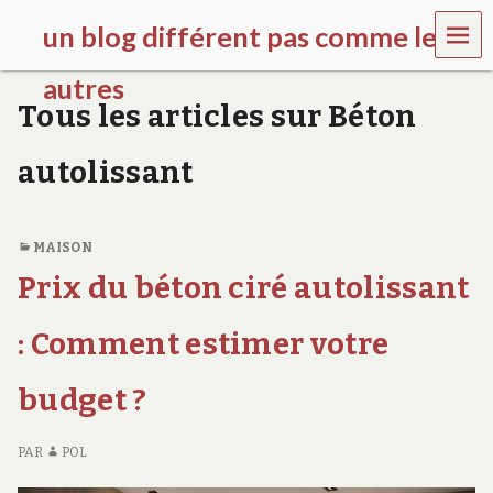
MEN
un blog différent pas comme les
U
autres
Tous les articles sur Béton
f
d
autolissant
c
c
h
i
MAISON
l
d
Prix du béton ciré autolissant
r
e
: Comment estimer votre
n
.
o
budget ?
r
g
PAR
POL