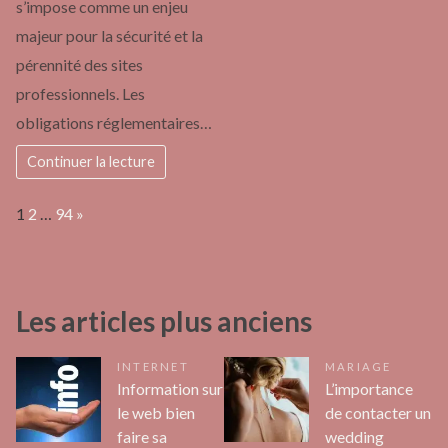
s’impose comme un enjeu
majeur pour la sécurité et la
pérennité des sites
professionnels. Les
obligations réglementaires…
Continuer la lecture
Page:
Next
1
2
…
94
»
Les articles plus anciens
INTERNET
MARIAGE
Information sur
L’importance
le web bien
de contacter un
faire sa
wedding