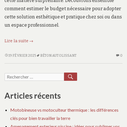
cette matière surprenante. Découvrons ensemble
comment estimer le budget nécessaire pour adopter
cette solution esthétique et pratique chez soi ou dans
un espace professionnel.
Prix
Lire la suite
→
du
béton
PRIX
AU
19 FÉVRIER 2025
BÉTON AUTOLISSANT
0
DU
CO
ciré
BÉTON
SU
autolissant
CIRÉ
PR
RECHERCHER
Recherche
:
AUTOLISSANT
D
Comment
pour :
:
BÉ
estimer
COMMENT
CI
Articles récents
votre
ESTIMER
AU
VOTRE
:
budget
Motobineuse vs motoculteur thermique : les différences
BUDGET
C
?
clés pour bien travailler la terre
?
ES
VO
Amenagement exterieur piscine : idées pour sublimer vos