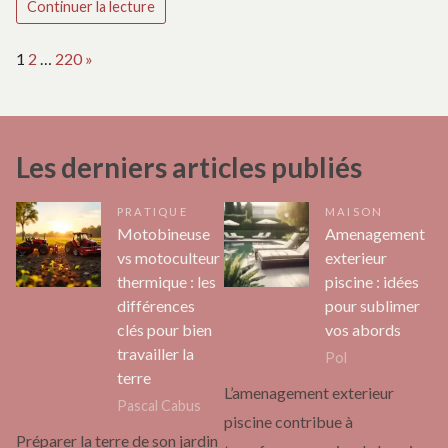
Continuer la lecture
Page:
Next
1
2
…
220
»
Les derniers articles publiés
PRATIQUE
MAISON
Motobineuse
Amenagement
vs motoculteur
exterieur
thermique : les
piscine : idées
différences
pour sublimer
clés pour bien
vos abords
travailler la
Pol
terre
L’amenagement exterieur
Pascal Cabus
piscine contribue à
Préparer la terre de son jardin