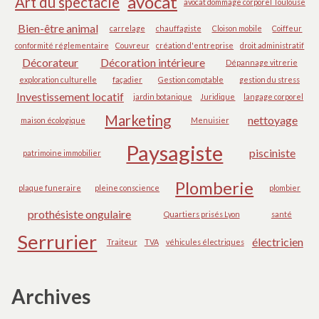
avocat
Art du spectacle
avocat dommage corporel Toulouse
Bien-être animal
carrelage
chauffagiste
Cloison mobile
Coiffeur
conformité réglementaire
Couvreur
création d'entreprise
droit administratif
Décorateur
Décoration intérieure
Dépannage vitrerie
exploration culturelle
façadier
Gestion comptable
gestion du stress
Investissement locatif
jardin botanique
Juridique
langage corporel
Marketing
nettoyage
maison écologique
Menuisier
Paysagiste
pisciniste
patrimoine immobilier
Plomberie
plaque funeraire
pleine conscience
plombier
prothésiste ongulaire
Quartiers prisés Lyon
santé
Serrurier
électricien
Traiteur
TVA
véhicules électriques
Archives