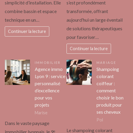
simplicité d’installation. Elle
s’est profondément
combine bassin et espace
transformée, offrant
technique en un…
aujourd’hui un large éventail
de solutions thérapeutiques
Continuer la lecture
pour favoriser…
Continuer la lecture
IMMOBILIER
MARIAGE
Agence immo
Shampoing
Lyon 9 : service
colorant
personnalisé
coiffeur :
d’excellence
comment
pour vos
choisir le bon
projets
produit pour
ses cheveux
Marise
Pol
Dans le vaste paysage
Le shampoing colorant
immobilier lyonnais, le 9ᵉ