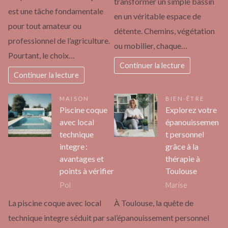
transformer un simple bassin
est une tâche fondamentale
en un véritable espace de
pour tout amateur ou
détente. Chemins, végétation
professionnel de l’agriculture.
ou mobilier, chaque…
Pourtant, le choix…
Continuer la lecture
Continuer la lecture
MAISON
BIEN-ÊTRE
Piscine coque
Explorez votre
avec local
épanouissemen
technique
t personnel
integre :
grâce à la
avantages et
thérapie à
points à vérifier
Toulouse
Pol
Marise
La piscine coque avec local
À Toulouse, la quête de
technique integre séduit par sa
l’épanouissement personnel