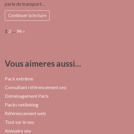
parle de transport…
Continuer la lecture
Page:
Next
1
2
…
94
»
Vous aimeres aussi…
Pack extrême
Consultant référencement seo
Déménagement Paris
Packs netlinking
Référencement web
Tout sur le seo
Annuaire seo