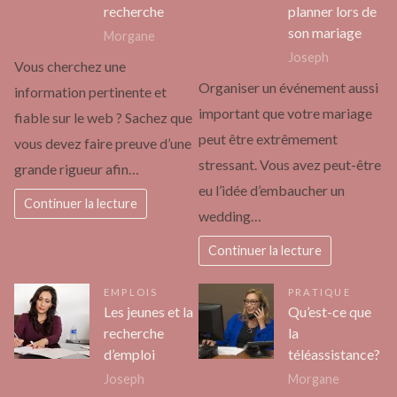
recherche
planner lors de
son mariage
Morgane
Joseph
Vous cherchez une
Organiser un événement aussi
information pertinente et
important que votre mariage
fiable sur le web ? Sachez que
peut être extrêmement
vous devez faire preuve d’une
stressant. Vous avez peut-être
grande rigueur afin…
eu l’idée d’embaucher un
Continuer la lecture
wedding…
Continuer la lecture
EMPLOIS
PRATIQUE
Les jeunes et la
Qu’est-ce que
recherche
la
d’emploi
téléassistance?
Joseph
Morgane