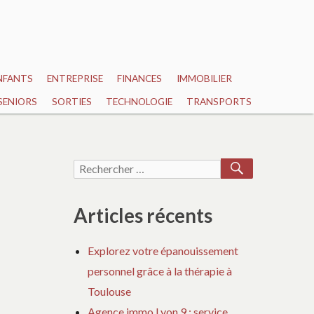
NFANTS
ENTREPRISE
FINANCES
IMMOBILIER
SENIORS
SORTIES
TECHNOLOGIE
TRANSPORTS
RECHERCH
Recherche
pour :
Articles récents
Explorez votre épanouissement
personnel grâce à la thérapie à
Toulouse
Agence immo Lyon 9 : service