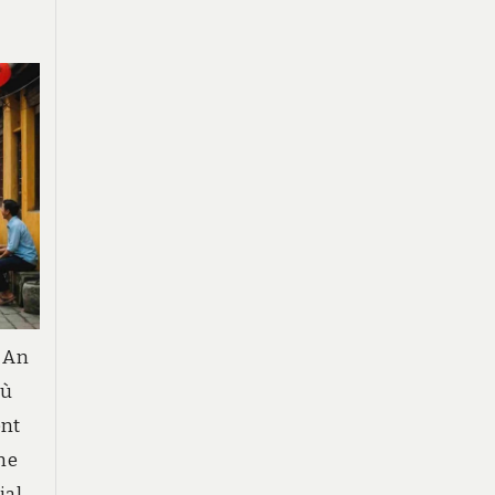
i An
où
ent
ne
ial