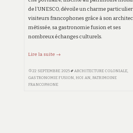
de l’UNESCO, dévoile un charme particulier
visiteurs francophones grâce à son archite
métissée, sa gastronomie fusion et ses
nombreux échanges culturels.
Découverte
Lire la suite
→
culturelle
et
DÉCOUVERTE
22 SEPTEMBRE 2025
ARCHITECTURE COLONIALE
,
CULTURELLE
GASTRONOMIE FUSION
,
HOI AN
,
PATRIMOINE
patrimoine
ET
FRANCOPHONE
:
PATRIMOINE
l’expérience
:
francophone
L’EXPÉRIENCE
à
FRANCOPHONE
À
Hoi
HOI
An
AN