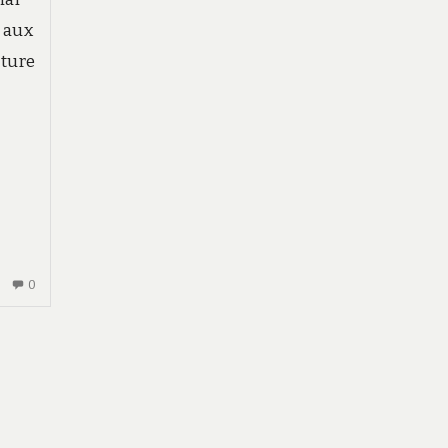
 aux
cture
AUCUN
0
COMMENTAIRE
SUR
DÉCOUVERTE
CULTURELLE
ET
PATRIMOINE
: