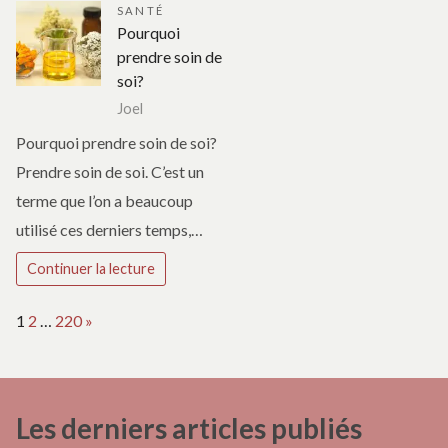
SANTÉ
Pourquoi
prendre soin de
soi?
Joel
Pourquoi prendre soin de soi?
Prendre soin de soi. C’est un
terme que l’on a beaucoup
utilisé ces derniers temps,…
Continuer la lecture
Page:
Next
1
2
…
220
»
Les derniers articles publiés