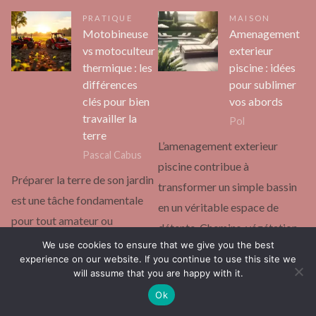
PRATIQUE
MAISON
Motobineuse
Amenagement
vs motoculteur
exterieur
thermique : les
piscine : idées
différences
pour sublimer
clés pour bien
vos abords
travailler la
Pol
terre
L’amenagement exterieur
Pascal Cabus
piscine contribue à
Préparer la terre de son jardin
transformer un simple bassin
est une tâche fondamentale
en un véritable espace de
pour tout amateur ou
détente. Chemins, végétation
professionnel de l’agriculture.
We use cookies to ensure that we give you the best
ou mobilier, chaque…
experience on our website. If you continue to use this site we
Pourtant, le choix…
will assume that you are happy with it.
Continuer la lecture
Continuer la lecture
Ok