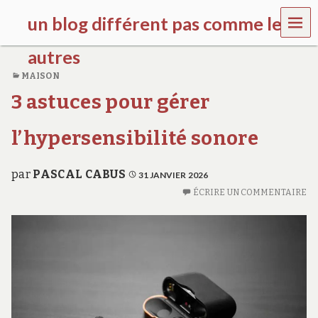
MEN
un blog différent pas comme les
U
autres
MAISON
f
3 astuces pour gérer
d
c
c
l’hypersensibilité sonore
h
i
l
par
PASCAL CABUS
31 JANVIER 2026
d
r
ÉCRIRE UN COMMENTAIRE
e
n
.
o
r
g