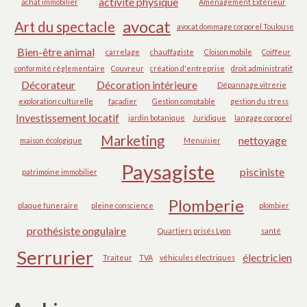
activité physique
achat immobilier
Aménagement Extérieur
avocat
Art du spectacle
avocat dommage corporel Toulouse
Bien-être animal
carrelage
chauffagiste
Cloison mobile
Coiffeur
conformité réglementaire
Couvreur
création d'entreprise
droit administratif
Décorateur
Décoration intérieure
Dépannage vitrerie
exploration culturelle
façadier
Gestion comptable
gestion du stress
Investissement locatif
jardin botanique
Juridique
langage corporel
Marketing
nettoyage
maison écologique
Menuisier
Paysagiste
pisciniste
patrimoine immobilier
Plomberie
plaque funeraire
pleine conscience
plombier
prothésiste ongulaire
Quartiers prisés Lyon
santé
Serrurier
électricien
Traiteur
TVA
véhicules électriques