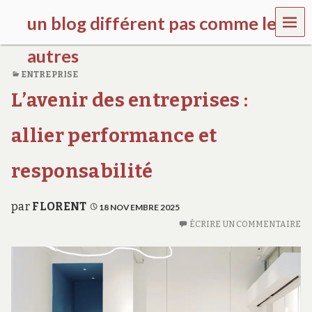
MEN
un blog différent pas comme les
U
autres
ENTREPRISE
f
L’avenir des entreprises :
d
c
c
allier performance et
h
i
l
responsabilité
d
r
e
par
FLORENT
18 NOVEMBRE 2025
n
ÉCRIRE UN COMMENTAIRE
.
o
r
g