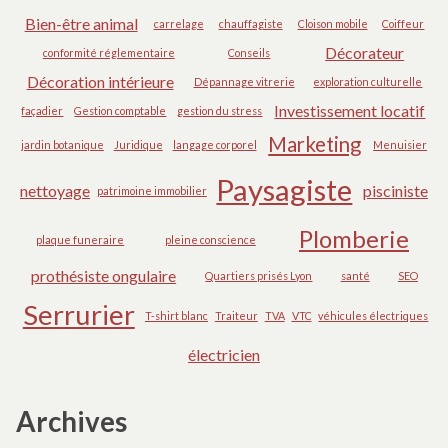
Bien-être animal
carrelage
chauffagiste
Cloison mobile
Coiffeur
Décorateur
conformité réglementaire
Conseils
Décoration intérieure
Dépannage vitrerie
exploration culturelle
Investissement locatif
façadier
Gestion comptable
gestion du stress
Marketing
jardin botanique
Juridique
langage corporel
Menuisier
Paysagiste
nettoyage
pisciniste
patrimoine immobilier
Plomberie
plaque funeraire
pleine conscience
prothésiste ongulaire
Quartiers prisés Lyon
santé
SEO
Serrurier
T-shirt blanc
Traiteur
TVA
VTC
véhicules électriques
électricien
Archives