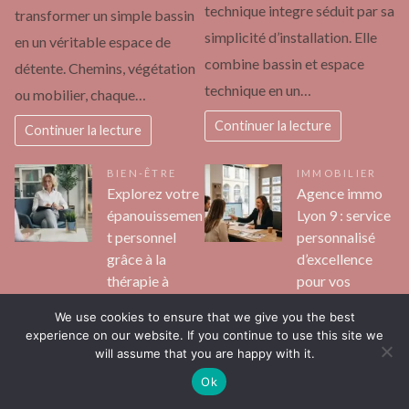
technique integre séduit par sa
transformer un simple bassin
simplicité d’installation. Elle
en un véritable espace de
combine bassin et espace
détente. Chemins, végétation
technique en un…
ou mobilier, chaque…
Continuer la lecture
Continuer la lecture
BIEN-ÊTRE
IMMOBILIER
Explorez votre
Agence immo
épanouissemen
Lyon 9 : service
t personnel
personnalisé
grâce à la
d’excellence
thérapie à
pour vos
Toulouse
projets
We use cookies to ensure that we give you the best
Marise
Marise
experience on our website. If you continue to use this site we
will assume that you are happy with it.
À Toulouse, la quête de
Dans le vaste paysage
Ok
l’épanouissement personnel
immobilier lyonnais, le 9ᵉ