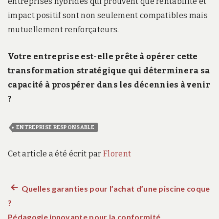
entreprises hybrides qui prouvent que rentabilité et
impact positif sont non seulement compatibles mais
mutuellement renforçateurs.
Votre entreprise est-elle prête à opérer cette
transformation stratégique qui déterminera sa
capacité à prospérer dans les décennies à venir
?
ENTREPRISE RESPONSABLE
Cet article a été écrit par
Florent
Article
Quelles garanties pour l’achat d’une piscine coque
Navigation
?
précédent :
de
Pédagogie innovante pour la conformité