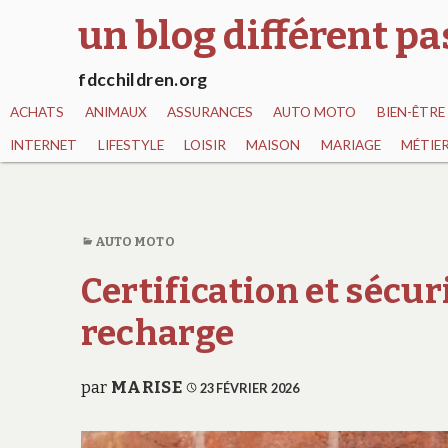
un blog différent p
fdcchildren.org
ACHATS
ANIMAUX
ASSURANCES
AUTO MOTO
BIEN-ÊTRE
INTERNET
LIFESTYLE
LOISIR
MAISON
MARIAGE
MÉTIE
AUTO MOTO
Certification et sécur
recharge
par
MARISE
23 FÉVRIER 2026