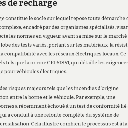
es de recharge
rge constitue le socle sur lequel repose toute démarche 
us complexe, encadré par des organismes spécialisés, visan
ecte les normes en vigueur avant sa mise sur le marché 
globe des tests variés, portant sur les matériaux, la résis
la compatibilité avec les réseaux électriques locaux. Ce
ls tels que la norme CEI 61851, qui détaille les exigence
e pour véhicules électriques.
 des risques majeurs tels que les incendies d’origine
on entre la borne et le véhicule. Par exemple, une
 bornes a récemment échoué à un test de conformité lié 
 qui a conduit à une refonte complète du système de
cialisation. Cela illustre combien le processus est à la 