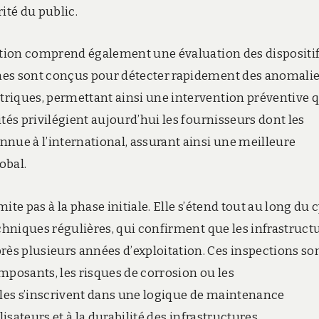
ité du public.
cation comprend également une évaluation des dispositif
mes sont conçus pour détecter rapidement des anomali
riques, permettant ainsi une intervention préventive 
tés privilégient aujourd’hui les fournisseurs dont les
nue à l’international, assurant ainsi une meilleure
obal.
mite pas à la phase initiale. Elle s’étend tout au long du 
echniques régulières, qui confirment que les infrastruct
ès plusieurs années d’exploitation. Ces inspections so
mposants, les risques de corrosion ou les
lles s’inscrivent dans une logique de maintenance
isateurs et à la durabilité des infrastructures.