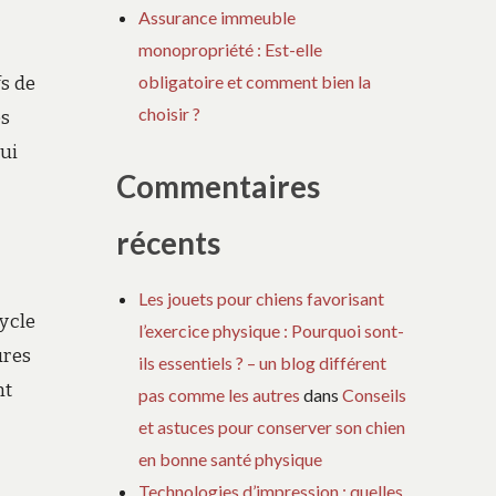
Assurance immeuble
monopropriété : Est-elle
obligatoire et comment bien la
s de
choisir ?
es
qui
Commentaires
récents
Les jouets pour chiens favorisant
cycle
l’exercice physique : Pourquoi sont-
ures
ils essentiels ? – un blog différent
nt
pas comme les autres
dans
Conseils
et astuces pour conserver son chien
en bonne santé physique
Technologies d’impression : quelles