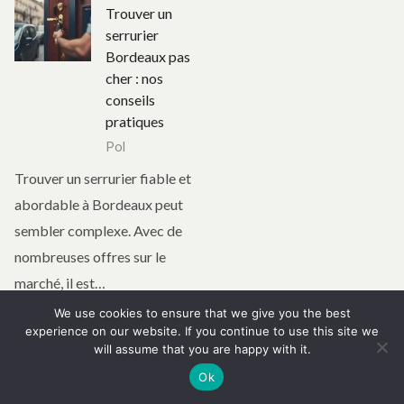
Trouver un
serrurier
Bordeaux pas
cher : nos
conseils
pratiques
Pol
Trouver un serrurier fiable et
abordable à Bordeaux peut
sembler complexe. Avec de
nombreuses offres sur le
marché, il est…
We use cookies to ensure that we give you the best
Continuer la lecture
experience on our website. If you continue to use this site we
will assume that you are happy with it.
Page:
Next
1
2
…
219
»
Ok