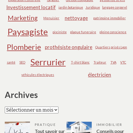
Investissement locatif
jardin botanique
Juridique
langage corporel
Marketing
nettoyage
Menuisier
patrimoine immobilier
Paysagiste
pisciniste
plaque funeraire
pleine conscience
Plomberie
prothésiste ongulaire
Quartiers prisés Lyon
Serrurier
santé
SEO
T-shirt blanc
Traiteur
TVA
VTC
électricien
véhicules électriques
Archives
Archives
PRATIQUE
IMMOBILIER
Tout savoir sur
Conseils pour