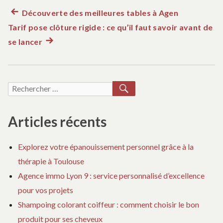
Article
Découverte des meilleures tables à Agen
Navigation
Tarif pose clôture rigide : ce qu’il faut savoir avant de
précédent :
de
se lancer
Article
suivant
l’article
:
RECHERCHER
Recherche
pour :
Articles récents
Explorez votre épanouissement personnel grâce à la
thérapie à Toulouse
Agence immo Lyon 9 : service personnalisé d’excellence
pour vos projets
Shampoing colorant coiffeur : comment choisir le bon
produit pour ses cheveux