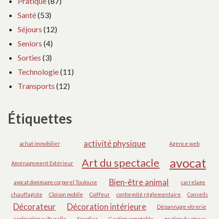
Pratique
(87)
Santé
(53)
Séjours
(12)
Seniors
(4)
Sorties
(3)
Technologie
(11)
Transports
(12)
Étiquettes
activité physique
achat immobilier
Agence web
avocat
Art du spectacle
Aménagement Extérieur
Bien-être animal
avocat dommage corporel Toulouse
carrelage
chauffagiste
Cloison mobile
Coiffeur
conformité réglementaire
Conseils
Décorateur
Décoration intérieure
Dépannage vitrerie
exploration culturelle
façadier
Gestion comptable
gestion du stress