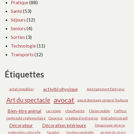
Pratique
(88)
Santé
(53)
Séjours
(12)
Seniors
(4)
Sorties
(3)
Technologie
(11)
Transports
(12)
Étiquettes
activité physique
achat immobilier
Aménagement Extérieur
avocat
Art du spectacle
avocat dommage corporel Toulouse
Bien-être animal
carrelage
chauffagiste
Cloison mobile
Coiffeur
conformité réglementaire
Couvreur
création d'entreprise
droit administratif
Décorateur
Décoration intérieure
Dépannage vitrerie
exploration culturelle
façadier
Gestion comptable
gestion du stress