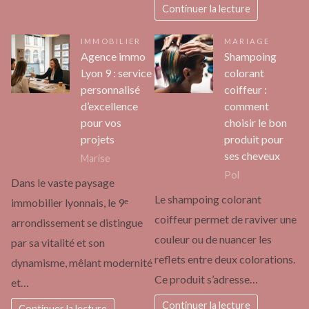
Continuer la lecture
IMMOBILIER
MARIAGE
Agence immo
Shampoing
Lyon 9 : service
colorant
personnalisé
coiffeur :
d’excellence
comment
pour vos
choisir le bon
projets
produit pour
ses cheveux
Marise
Pol
Dans le vaste paysage
Le shampoing colorant
immobilier lyonnais, le 9ᵉ
coiffeur permet de raviver une
arrondissement se distingue
couleur ou de nuancer les
par sa vitalité et son
reflets entre deux colorations.
dynamisme, mêlant modernité
Ce produit s’adresse…
et…
Continuer la lecture
Continuer la lecture