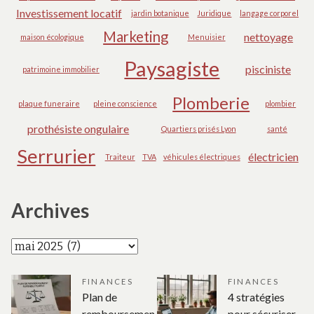
Investissement locatif
jardin botanique
Juridique
langage corporel
Marketing
nettoyage
maison écologique
Menuisier
Paysagiste
pisciniste
patrimoine immobilier
Plomberie
plaque funeraire
pleine conscience
plombier
prothésiste ongulaire
Quartiers prisés Lyon
santé
Serrurier
électricien
Traiteur
TVA
véhicules électriques
Archives
Archives
FINANCES
FINANCES
Plan de
4 stratégies
remboursemen
pour sécuriser