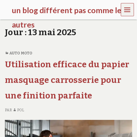
MEN
un blog différent pas comme les
U
autres
Jour :
13 mai 2025
f
d
c
c
AUTO MOTO
h
Utilisation efficace du papier
i
l
d
masquage carrosserie pour
r
e
une finition parfaite
n
.
o
PAR
POL
r
g