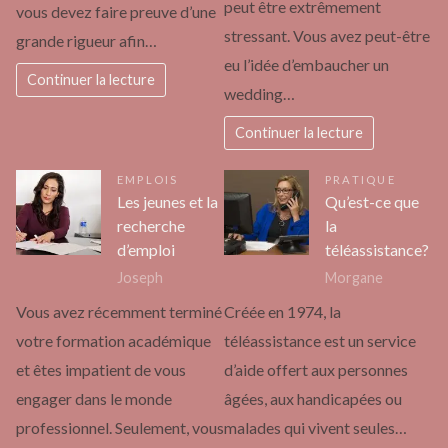
peut être extrêmement
vous devez faire preuve d’une
stressant. Vous avez peut-être
grande rigueur afin…
eu l’idée d’embaucher un
Continuer la lecture
wedding…
Continuer la lecture
EMPLOIS
PRATIQUE
Les jeunes et la
Qu’est-ce que
recherche
la
d’emploi
téléassistance?
Joseph
Morgane
Vous avez récemment terminé
Créée en 1974, la
votre formation académique
téléassistance est un service
et êtes impatient de vous
d’aide offert aux personnes
engager dans le monde
âgées, aux handicapées ou
professionnel. Seulement, vous
malades qui vivent seules…