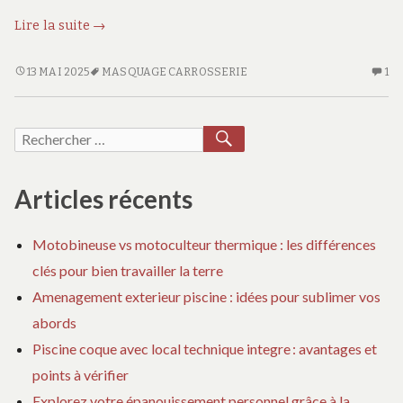
Utilisation
Lire la suite
→
efficace
du
UTILISATION
U
13 MAI 2025
MASQUAGE CARROSSERIE
1
EFFICACE
SE
papier
DU
CO
masquage
PAPIER
SU
RECHERCHER
Recherche
carrosserie
MASQUAGE
UT
pour
pour :
CARROSSERIE
EF
une
POUR
D
Articles récents
finition
UNE
PA
FINITION
M
parfaite
Motobineuse vs motoculteur thermique : les différences
PARFAITE
CA
clés pour bien travailler la terre
PO
UN
Amenagement exterieur piscine : idées pour sublimer vos
FI
abords
PA
Piscine coque avec local technique integre : avantages et
points à vérifier
Explorez votre épanouissement personnel grâce à la