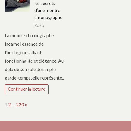
les secrets
d’une montre
chronographe
Zozo
La montre chronographe
incarne l’essence de
l’horlogerie, alliant
fonctionnalité et élégance. Au-
delà de son rôle de simple
garde-temps, elle représente…
Continuer la lecture
Page:
Next
1
2
…
220
»