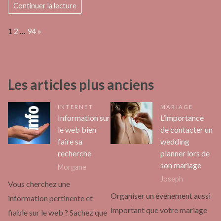
Continuer la lecture
Page:
Next
1
2
…
94
»
Les articles plus anciens
INTERNET
MARIAGE
Information sur
L’importance
le web bien
de contacter un
faire sa
wedding
recherche
planner lors de
son mariage
Morgane
Joseph
Vous cherchez une
Organiser un événement aussi
information pertinente et
important que votre mariage
fiable sur le web ? Sachez que