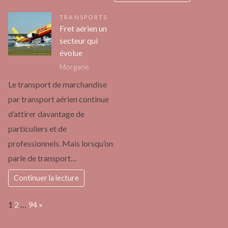
TRANSPORTS
Fret aérien un
secteur qui
évolue
Morgane
Le transport de marchandise
par transport aérien continue
d’attirer davantage de
particuliers et de
professionnels. Mais lorsqu’on
parle de transport…
Continuer la lecture
Page:
Next
1
2
…
94
»