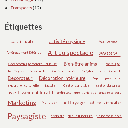
Transports
(12)
Étiquettes
activité physique
achat immobilier
Agence web
avocat
Art du spectacle
Aménagement Extérieur
Bien-être animal
avocat dommage corporel Toulouse
carrelage
chauffagiste
Cloison mobile
Coiffeur
conformité réglementaire
Conseils
Décorateur
Décoration intérieure
Dépannage vitrerie
exploration culturelle
façadier
Gestion comptable
gestion du stress
Investissement locatif
jardin botanique
Juridique
langage corporel
Marketing
nettoyage
Menuisier
patrimoine immobilier
Paysagiste
pisciniste
plaque funeraire
pleine conscience