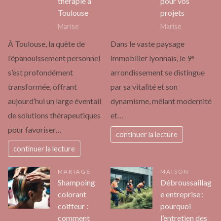
thérapie à
pour vos
Toulouse
projets
Marise
Marise
À Toulouse, la quête de
Dans le vaste paysage
l’épanouissement personnel
immobilier lyonnais, le 9ᵉ
s’est profondément
arrondissement se distingue
transformée, offrant
par sa vitalité et son
aujourd’hui un large éventail
dynamisme, mêlant modernité
de solutions thérapeutiques
et…
pour favoriser…
continuer la lecture
continuer la lecture
MARIAGE
MAISON
Shampoing
Débroussaillag
colorant
e entreprise :
coiffeur :
pourquoi
comment
l’entretien des