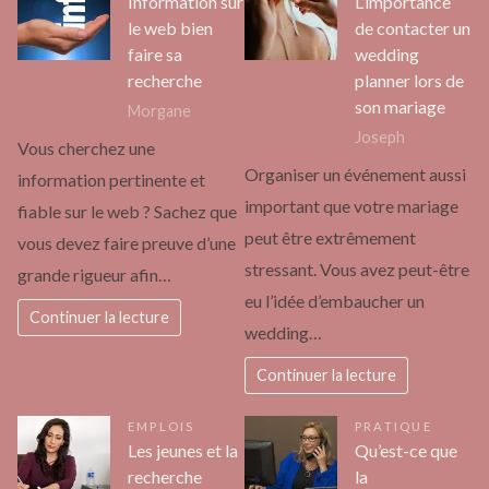
Information sur
L’importance
le web bien
de contacter un
faire sa
wedding
recherche
planner lors de
son mariage
Morgane
Joseph
Vous cherchez une
Organiser un événement aussi
information pertinente et
important que votre mariage
fiable sur le web ? Sachez que
peut être extrêmement
vous devez faire preuve d’une
stressant. Vous avez peut-être
grande rigueur afin…
eu l’idée d’embaucher un
Continuer la lecture
wedding…
Continuer la lecture
EMPLOIS
PRATIQUE
Les jeunes et la
Qu’est-ce que
recherche
la