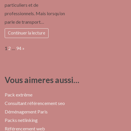
particuliers et de
professionnels. Mais lorsqu’on
parle de transport…
Continuer la lecture
Page:
Next
1
2
…
94
»
Vous aimeres aussi…
Pack extrême
Consultant référencement seo
Déménagement Paris
Packs netlinking
Référencement web