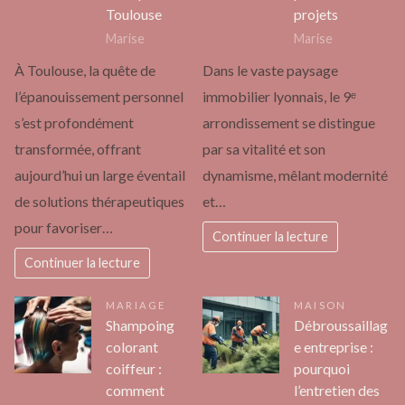
Toulouse
projets
Marise
Marise
À Toulouse, la quête de
Dans le vaste paysage
l’épanouissement personnel
immobilier lyonnais, le 9ᵉ
s’est profondément
arrondissement se distingue
transformée, offrant
par sa vitalité et son
aujourd’hui un large éventail
dynamisme, mêlant modernité
de solutions thérapeutiques
et…
pour favoriser…
Continuer la lecture
Continuer la lecture
MARIAGE
MAISON
Shampoing
Débroussaillag
colorant
e entreprise :
coiffeur :
pourquoi
comment
l’entretien des