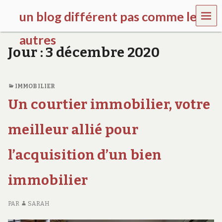
MEN
un blog différent pas comme les
U
autres
Jour :
3 décembre 2020
f
d
c
c
IMMOBILIER
h
Un courtier immobilier, votre
i
l
d
meilleur allié pour
r
e
l’acquisition d’un bien
n
.
o
immobilier
r
g
PAR
SARAH