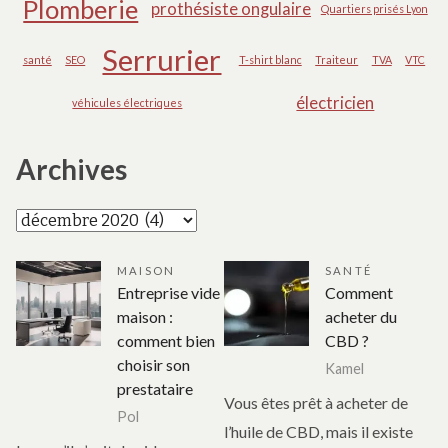
Plomberie
prothésiste ongulaire
Quartiers prisés Lyon
Serrurier
santé
SEO
T-shirt blanc
Traiteur
TVA
VTC
électricien
véhicules électriques
Archives
Archives
MAISON
SANTÉ
Entreprise vide
Comment
maison :
acheter du
comment bien
CBD ?
choisir son
Kamel
prestataire
Vous êtes prêt à acheter de
Pol
l’huile de CBD, mais il existe