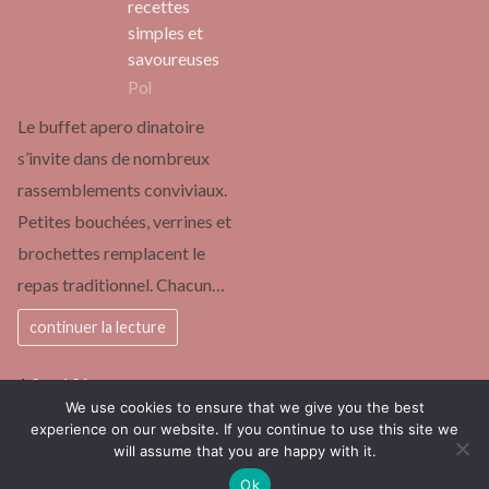
recettes
simples et
savoureuses
Pol
Le buffet apero dinatoire
s’invite dans de nombreux
rassemblements conviviaux.
Petites bouchées, verrines et
brochettes remplacent le
repas traditionnel. Chacun…
continuer la lecture
Page:
Next
1
2
…
131
»
We use cookies to ensure that we give you the best
experience on our website. If you continue to use this site we
will assume that you are happy with it.
un blog différent pas comme les autres
Fièrement propulsé par
Ok