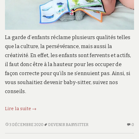
La garde d’enfants réclame plusieurs qualités telles
que la culture, la persévérance, mais aussi la
créativité. En effet, les enfants sont fervents et actifs,
il faut donc être à la hauteur pour les occuper de
façon correcte pour qu’ils ne s’ennuient pas. Ainsi, si
vous souhaitiez devenir baby-sitter, suivez nos
conseils.
Devenir
Lire la suite
→
Babysitter :
suivez
DEVENIR
AU
3 DÉCEMBRE 2020
DEVENIR BABYSITTER
0
BABYSITTER :
CO
nos
SUIVEZ
SU