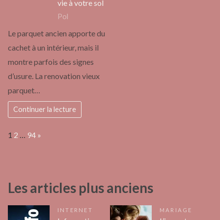
vie à votre sol
Pol
Le parquet ancien apporte du
cachet à un intérieur, mais il
montre parfois des signes
d’usure. La renovation vieux
parquet…
Continuer la lecture
Page:
Next
1
2
…
94
»
Les articles plus anciens
INTERNET
MARIAGE