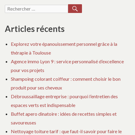
conseils
NOS
DE
RECHERCHER
Recherche
CONSEILS
BA
pour :
SU
N
Articles récents
CO
Explorez votre épanouissement personnel grâce à la
thérapie à Toulouse
Agence immo Lyon 9 : service personnalisé d’excellence
pour vos projets
Shampoing colorant coiffeur : comment choisir le bon
produit pour ses cheveux
Débroussaillage entreprise : pourquoi l’entretien des
espaces verts est indispensable
Buffet apero dinatoire : idées de recettes simples et
savoureuses
Nettoyage toiture tarif : que faut-il savoir pour faire le