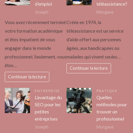
d’emploi
téléassistance?
Joseph
Morgane
Vous avez récemment terminé
Créée en 1974, la
votre formation académique
téléassistance est un service
et êtes impatient de vous
d’aide offert aux personnes
engager dans le monde
âgées, aux handicapées ou
professionnel. Seulement, vous
malades qui vivent seules…
êtes…
Continuer la lecture
Continuer la lecture
ENTREPRISE
PRATIQUE
L’avantage du
Quelles
SEO pour les
méthodes pour
petites
trouver un
entreprises
professionnel
Joseph
Morgane