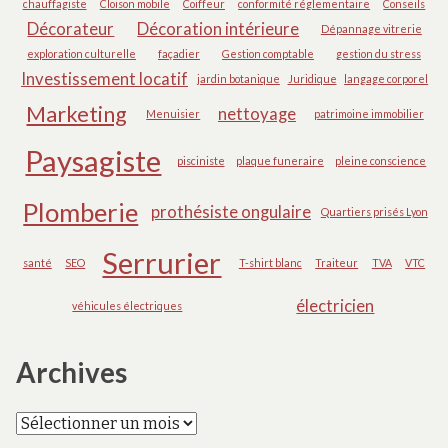
chauffagiste
Cloison mobile
Coiffeur
conformité réglementaire
Conseils
Décorateur
Décoration intérieure
Dépannage vitrerie
exploration culturelle
façadier
Gestion comptable
gestion du stress
Investissement locatif
jardin botanique
Juridique
langage corporel
Marketing
nettoyage
Menuisier
patrimoine immobilier
Paysagiste
pisciniste
plaque funeraire
pleine conscience
Plomberie
prothésiste ongulaire
Quartiers prisés Lyon
Serrurier
santé
SEO
T-shirt blanc
Traiteur
TVA
VTC
électricien
véhicules électriques
Archives
Archives