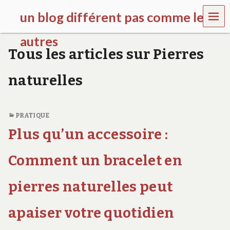
MEN
un blog différent pas comme les
U
autres
Tous les articles sur Pierres
f
d
naturelles
c
c
h
i
PRATIQUE
l
d
Plus qu’un accessoire :
r
e
Comment un bracelet en
n
.
o
pierres naturelles peut
r
g
apaiser votre quotidien