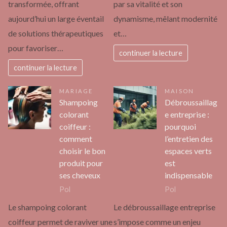
transformée, offrant
par sa vitalité et son
aujourd’hui un large éventail
dynamisme, mêlant modernité
de solutions thérapeutiques
et…
pour favoriser…
continuer la lecture
continuer la lecture
MARIAGE
MAISON
Shampoing
Débroussaillag
colorant
e entreprise :
coiffeur :
pourquoi
comment
l’entretien des
choisir le bon
espaces verts
produit pour
est
ses cheveux
indispensable
Pol
Pol
Le shampoing colorant
Le débroussaillage entreprise
coiffeur permet de raviver une
s’impose comme un enjeu