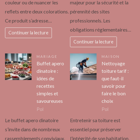
couleur ou de nuancer les
majeur pour la sécurité et la
reflets entre deux colorations.
pérennité des sites
Ce produit s’adresse…
professionnels. Les
obligations réglementaires…
Continuer la lecture
Continuer la lecture
MARIAGE
MAISON
Buffet apero
Nettoyage
dinatoire :
toiture tarif :
idées de
que faut-il
recettes
savoir pour
simples et
faire le bon
savoureuses
choix
Pol
Pol
Le buffet apero dinatoire
Entretenir sa toiture est
s’invite dans de nombreux
essentiel pour préserver
rassemblements conviviaux.
l’intégrité de son habitation.