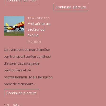
Continuer la lecture
Continuer la lecture
TRANSPORTS
Fret aérien un
secteur qui
évolue
Morgane
Le transport de marchandise
par transport aérien continue
d’attirer davantage de
particuliers et de
professionnels. Mais lorsqu’on
parle de transport…
Continuer la lecture
Page:
Next
1
2
…
94
»