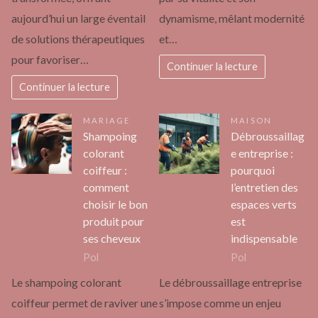
aujourd’hui un large éventail
dynamisme, mêlant modernité
de solutions thérapeutiques
et…
pour favoriser…
Continuer la lecture
Continuer la lecture
MARIAGE
MAISON
Shampoing
Débroussaillag
colorant
e entreprise :
coiffeur :
pourquoi
comment
l’entretien des
choisir le bon
espaces verts
produit pour
est
ses cheveux
indispensable
Pol
Pol
Le shampoing colorant
Le débroussaillage entreprise
coiffeur permet de raviver une
s’impose comme un enjeu