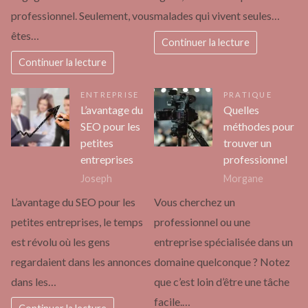
professionnel. Seulement, vous
malades qui vivent seules…
êtes…
Continuer la lecture
Continuer la lecture
ENTREPRISE
PRATIQUE
L’avantage du
Quelles
SEO pour les
méthodes pour
petites
trouver un
entreprises
professionnel
Joseph
Morgane
L’avantage du SEO pour les
Vous cherchez un
petites entreprises, le temps
professionnel ou une
est révolu où les gens
entreprise spécialisée dans un
regardaient dans les annonces
domaine quelconque ? Notez
dans les…
que c’est loin d’être une tâche
facile.…