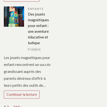
ENFANTS
Des jouets
magnétiques
pour enfant :
une aventure
éducative et
ludique
Frédéric
Les jouets magnétiques pour
enfant rencontrent un succès
grandissant auprès des
parents désireux d’offrir à
leurs petits des outils de…
Continuer la lecture
Page:
Next
1
2
…
219
»