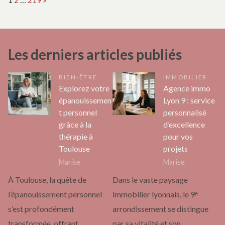
Les derniers articles publiés
BIEN-ÊTRE
IMMOBILIER
Explorez votre
Agence immo
épanouissemen
Lyon 9 : service
t personnel
personnalisé
grâce à la
d’excellence
thérapie à
pour vos
Toulouse
projets
Marise
Marise
À Toulouse, la quête de
Dans le vaste paysage
l’épanouissement personnel
immobilier lyonnais, le 9ᵉ
s’est profondément
arrondissement se distingue
transformée, offrant
par sa vitalité et son