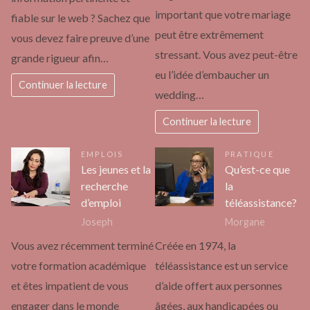
important que votre mariage
fiable sur le web ? Sachez que
peut être extrêmement
vous devez faire preuve d’une
stressant. Vous avez peut-être
grande rigueur afin…
eu l’idée d’embaucher un
Continuer la lecture
wedding…
Continuer la lecture
EMPLOIS
PRATIQUE
Les jeunes et la
Qu’est-ce que
recherche
la
d’emploi
téléassistance?
Joseph
Morgane
Vous avez récemment terminé
Créée en 1974, la
votre formation académique
téléassistance est un service
et êtes impatient de vous
d’aide offert aux personnes
engager dans le monde
âgées, aux handicapées ou