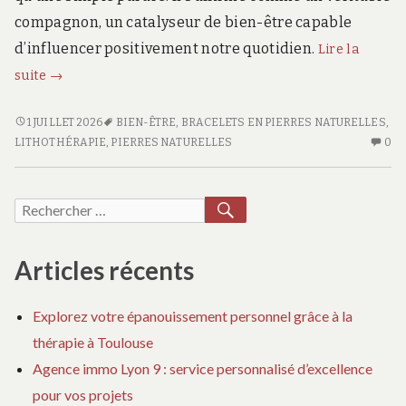
compagnon, un catalyseur de bien-être capable
d’influencer positivement notre quotidien.
Lire la
Plus
suite
→
qu’un
accessoire
PLUS
1 JUILLET 2026
BIEN-ÊTRE
,
BRACELETS EN PIERRES NATURELLES
,
QU’UN
AU
:
LITHOTHÉRAPIE
,
PIERRES NATURELLES
0
ACCESSOIRE
CO
Comment
:
SU
un
COMMENT
PL
RECHERCHER
Recherche
bracelet
UN
QU
pour :
en
BRACELET
AC
pierres
EN
:
Articles récents
PIERRES
C
naturelles
NATURELLES
U
peut
Explorez votre épanouissement personnel grâce à la
PEUT
BR
apaiser
thérapie à Toulouse
APAISER
E
votre
VOTRE
PI
Agence immo Lyon 9 : service personnalisé d’excellence
quotidien
QUOTIDIEN
NA
pour vos projets
PE