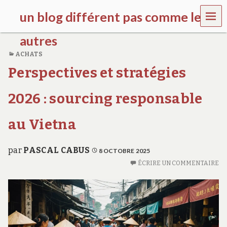
MEN
un blog différent pas comme les
U
autres
ACHATS
f
Perspectives et stratégies
d
c
c
2026 : sourcing responsable
h
i
l
au Vietna
d
r
e
par
PASCAL CABUS
8 OCTOBRE 2025
n
ÉCRIRE UN COMMENTAIRE
.
o
r
g