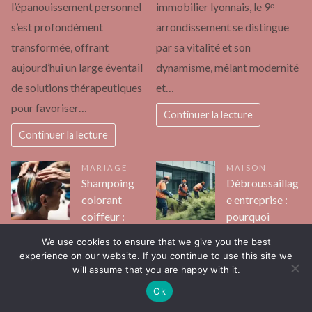
l’épanouissement personnel
immobilier lyonnais, le 9ᵉ
s’est profondément
arrondissement se distingue
transformée, offrant
par sa vitalité et son
aujourd’hui un large éventail
dynamisme, mêlant modernité
de solutions thérapeutiques
et…
pour favoriser…
Continuer la lecture
Continuer la lecture
MARIAGE
MAISON
Shampoing
Débroussaillag
colorant
e entreprise :
coiffeur :
pourquoi
comment
l’entretien des
We use cookies to ensure that we give you the best
choisir le bon
espaces verts
experience on our website. If you continue to use this site we
produit pour
est
will assume that you are happy with it.
ses cheveux
indispensable
Ok
Pol
Pol