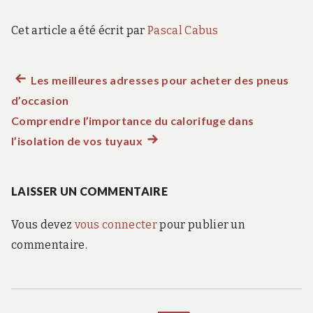
Cet article a été écrit par
Pascal Cabus
Article
Les meilleures adresses pour acheter des pneus
Navigation
d’occasion
précédent :
de
Comprendre l’importance du calorifuge dans
l’isolation de vos tuyaux
Article
l’article
suivant
:
LAISSER UN COMMENTAIRE
Vous devez
vous connecter
pour publier un
commentaire.