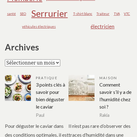
Serrurier
santé
SEO
T-shirt blanc
Traiteur
TVA
VTC
électricien
véhicules électriques
Archives
Archives
PRATIQUE
MAISON
3 points clés à
Comment
savoir pour
savoir s’il y a de
bien déguster
l’humidité chez
le caviar
soi ?
Paul
Rakia
Pour déguster le caviar dans
Il n’est pas rare d’observer des
des conditions optimales, il est
traces d’humidité dans une