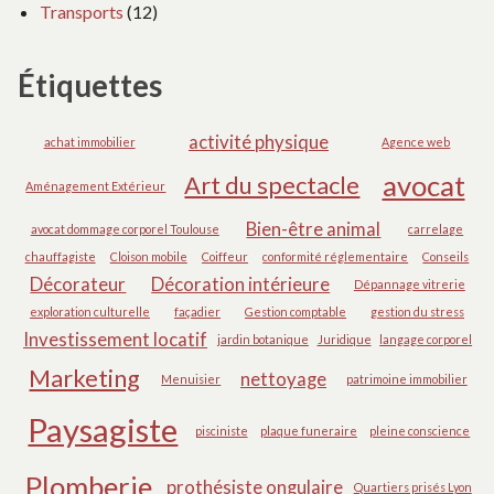
Transports
(12)
Étiquettes
activité physique
achat immobilier
Agence web
avocat
Art du spectacle
Aménagement Extérieur
Bien-être animal
avocat dommage corporel Toulouse
carrelage
chauffagiste
Cloison mobile
Coiffeur
conformité réglementaire
Conseils
Décorateur
Décoration intérieure
Dépannage vitrerie
exploration culturelle
façadier
Gestion comptable
gestion du stress
Investissement locatif
jardin botanique
Juridique
langage corporel
Marketing
nettoyage
Menuisier
patrimoine immobilier
Paysagiste
pisciniste
plaque funeraire
pleine conscience
Plomberie
prothésiste ongulaire
Quartiers prisés Lyon